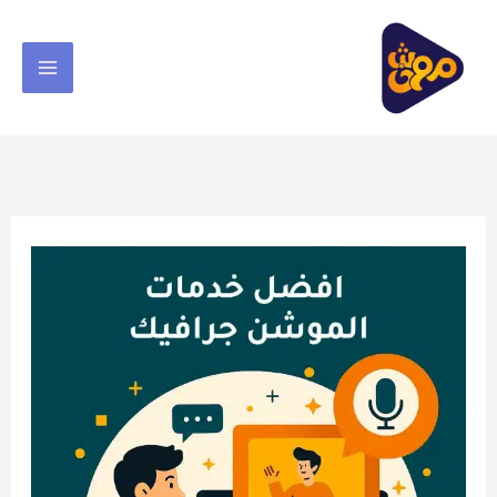
خطي
لى
لمحتوى