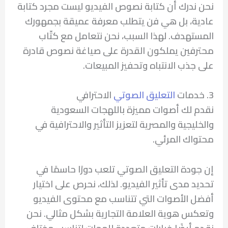
نحن ندرك أن كتابة نصوص الفيديو ليست مجرد كتابة
عادية، بل هي فن يتطلب معرفة عميقة بجمهورك
المستهدف. لهذا السبب، نحن نتعامل مع كتّاب
محترفين يملكون القدرة على صياغة نصوص قادرة
على جذب الانتباه وتحفيز المبيعات.
3. خدمات
التعليق الصوتي
الاحترافي
نقدم لك أصوات مميزة باللهجات السعودية
والخليجية والمصرية لتعزيز التأثير والاحترافية في
محتواك المرئي.
إن جودة التعليق الصوتي تلعب دورًا حاسمًا في
تحديد مدى تأثير الفيديو. لذلك، نحرص على اختيار
أفضل الأصوات التي تتناسب مع محتوى الفيديو
وتعكس هوية العلامة التجارية بشكل مثالي. نحن
نقدم أيضًا خيارات متعددة للهجات لتناسب مختلف