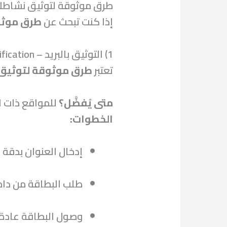
طرق موثوقة لتوثيق نشاطك
إذا كنت تبحث عن
طرق موثو
1) التوثيق بالبريد – Postcard Verification
تعتبر
طرق موثوقة لتوثيق
متى يُفضَّل؟
للمواقع ذات ا
الخطوات:
إدخال العنوان بدقة ع
طلب البطاقة من داخل لوحة ss Profile
وصول البطاقة عادة خلال 2–4 أسابيع في