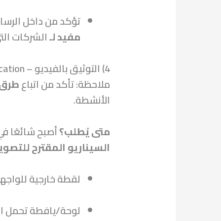
تؤكد من داخل الرسال
مفيد لـ
الشركات التي 
4) التوثيق بالفيديو – Video Verification
ملاحظة: تأكد من اتباع
طرق 
الأنشطة.
متى يُطلب؟
أصبح شائعًا في 
السيناريو المقترح للتصوير (60–90 ثاني
لقطة خارجية للواجه
لوحة/يافطة تحمل اس