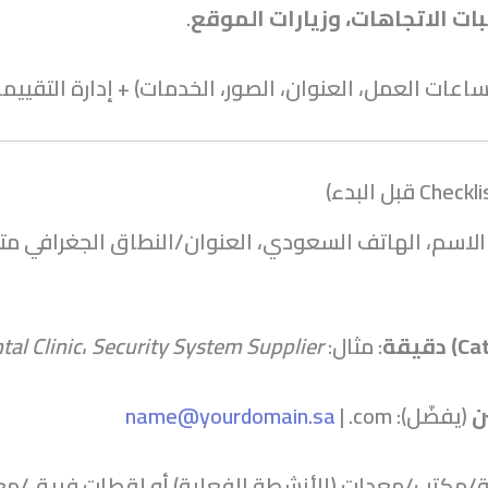
بات الاتجاهات، وزيارات الموقع
.
ساعات العمل، العنوان، الصور، الخدمات) + إدارة التقييما
 الاسم، الهاتف السعودي، العنوان/النطاق الجغرافي م
: مثال:
Security System Supplier
،
tal Clinic
ن
(يفضّل):
| .com
name@yourdomain.sa
ة/مكتب/معدات (للأنشطة الفعلية) أو لقطات فريق/م