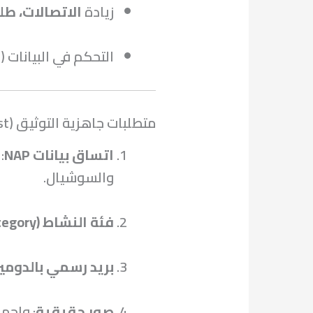
زيادة
الاتصالات، طل
التحكم في البيانات (
متطلبات جاهزية التوثيق (Checklist قبل البدء)
اتساق بيانات NAP
:
والسوشيال.
فئة النشاط (Category) دقيقة
بريد رسمي بالدومي
صور حقيقية
: واجه