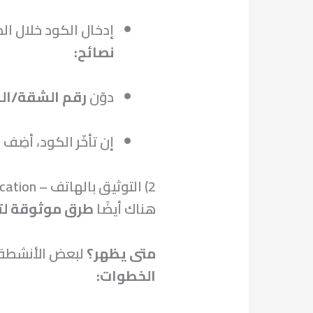
إدخال الكود خلال المهلة (
نصائح:
دوّن
رقم الشقة/ال
إن تأخّر الكود، أضِف
2) التوثيق بالهاتف – Phone Verification
هناك أيضًا
طرق موثوقة لت
متى يظهر؟
لبعض الأنشطة/
الخطوات: