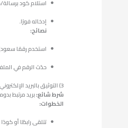
استلام كود برسالة/م
إدخاله فورًا.
نصائح:
استخدم رقمًا سعوديًا
حدّث الرقم في المل
3) التوثيق بالبريد الإلكتروني – Email Verification
شرط شائع:
بريد مرتبط بدو
الخطوات:
تتلقى رابطًا أو كودًا 