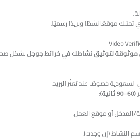
ة.
تمتلك موقعًا نشطًا وبريدًا رسميًا.
موثوقة لتوثيق نشاطك في خرائط جوجل
بشكل صحيح
السعودية خصوصًا عند تعثّر البريد.
ة):
ة/المدخل أو موقع العمل.
م النشاط (إن وجدت).