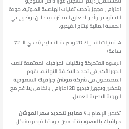
للمستثمرين؛ يتم التسجيل فوراً داخل استوديو
احترافي مجهز بأحدث تقنيات الهندسة الصوتية. جودة
الاستوديو وأجر المعلق المحترف يدخلان بوضوح في
الحسبة المالية لإنتاج الفيديو.
4. تقنيات التحريك 2D وسرعة التسليم (تحدي الـ 72
ساعة)
الرسوم المتحركة وتقنيات الجرافيك المعتمدة تلعب
الدور الأكبر في تحديد التكلفة النهائية. يقوم
المصممون في
شركة موشن جرافيك السعودية
بتحضير وتجهيز فيديو 2D احترافي بالكامل يتناغم مع
الهوية البصرية للعميل.
تضمن الإلمام بـ
4 معايير لتحديد سعر الموشن
جرافيك بالسعودية
تحسين جودة الفيديو بشكل