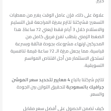
كبير.
علاوة على ذلك، فإن عامل الوقت يغير من معطيات
التسعير؛ فشركتنا تلتزم بميزة المراجعة قبل التسليم
والاستلام خلال 3 أيام فقط (يعني 72 ساعة). هذا
الضغط الزمني يتطلب تفرغ فريق كامل من
المحركين لإنهاء مشروعك بجودة فائقة وبسرعة
قياسية، مما يجعل ميزة الـ 72 ساعة قيمة تنافسية
تستحق الاستثمار من أجل اقتناص المواسم
التسويقية.
تلتزم شركتنا باتباع
4 معايير لتحديد سعر الموشن
جرافيك بالسعودية
لتحقيق التوازن بين الجودة
والسعر.
كيف تضمن الحصول على أفضل سعر مقابل