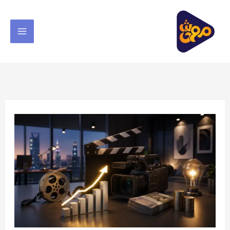
خطي
لى
لمحتوى