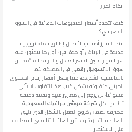
اتخاذ القرار.
كيف تتحدد أسعار الفيديوهات الدعائية في السوق
السعودي؟
عندما يقرر أصحاب الأعمال إطلاق حملة ترويجية
جديدة في الرياض أو جدة، فإن أول ما يبحثون عنه
هو الموازنة بين السعر العادل والجودة الفائقة. إن
سوق الـ
تسويق رقمي
في المملكة يتميز
بالتنافسية الشديدة، مما يجعل أسعار إنتاج المحتوى
المرئي متفاوتة بشكل كبير. هذا التفاوت لا يأتي
عشوائياً، بل يرجع إلى معايير فنية وتقنية دقيقة
تطبقها كل
شركة موشن جرافيك السعودية
محترفة لضمان خروج العمل بالشكل الذي يليق
بالعلامة التجارية ويحقق العائد التنافسي المطلوب
على الاستثمار.