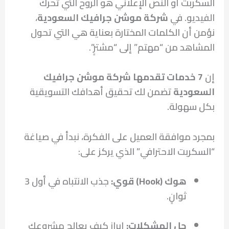
السكربت أو النص الإعلاني هو الروح التي تحرك
الفيديو. في
شركة موشن جرافيك السعودية
،
نؤمن أن الكلمات المختارة بعناية هي التي تحول
المشاهد من “مهتم” إلى “مشترٍ”.
إن
7 خدمات تقدمها شركة موشن جرافيك
السعودية
تضمن لك تحقيق أهدافك التسويقية
بكل سهولة.
بمجرد موافقة العميل على الفكرة، نبدأ في صياغة
“السكربت الاحترافي” الذي يركز على:
هوك (Hook) قوي:
جذب الانتباه في أول 3
ثوانٍ.
حل المشكلات:
إبراز كيف يعالج مشروعك