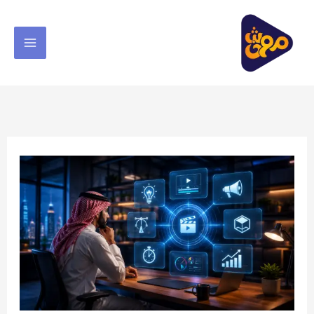
خطي
لى
لمحتوى