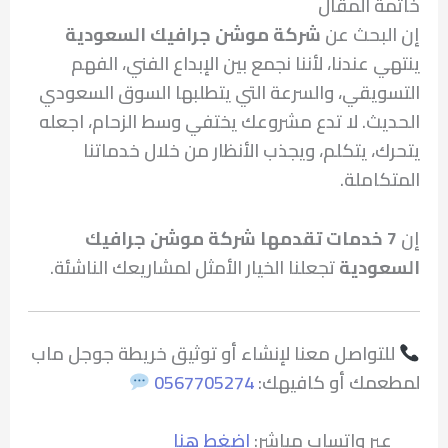
خاتمة المقال
إن البحث عن
شركة موشن جرافيك السعودية
ينتهي عندنا، لأننا نجمع بين الإبداع الفني، الفهم
التسويقي، والسرعة التي يتطلبها السوق السعودي
الحديث. لا تدع مشروعك يختفي وسط الزحام، اجعله
يتحرك، يتكلم، ويجذب الأنظار من خلال خدماتنا
المتكاملة.
إن
7 خدمات تقدمها شركة موشن جرافيك
السعودية
تجعلنا الخيار الأمثل لمشاريعك الناشئة.
للتواصل معنا لإنشاء أو توثيق خريطة جوجل ماب
لمطعمك أو كافيهك:
0567705274
عبر واتساب مباشر:
اضغط هنا