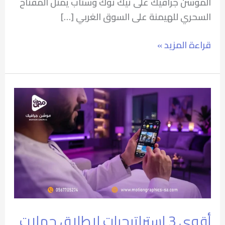
الموشن جرافيك على تيك توك وسناب يمثل المفتاح
السحري للهيمنة على السوق الغربي […]
قراءة المزيد »
⁠أقوى
3
إستراتيجيات
لإطلاق
حملات
السناب
شات
وقوتها
في
⁠أقوى 3 إستراتيجيات لإطلاق حملات