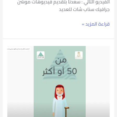
الفيديو التالي : سعدنا بتقديم فيديوهات موشن
جرافيك سناب شات للعديد
قراءة المزيد »
موشن
جرافيك
السعودية
–
ميار
العقارية