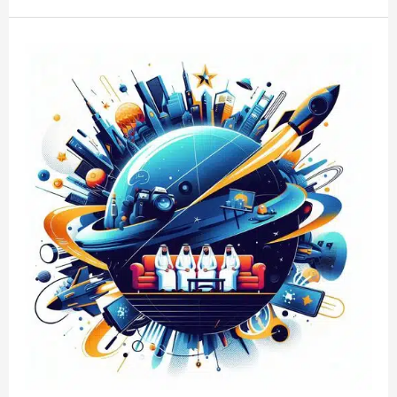
شركة
تصميم
موشن
جرافيك
…
تصميم
اعلان
سناب