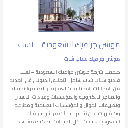
السعودية
–
نست
موشن جرافيك السعودية – نست
موشن جرافيك سناب شات
صممت شركة موشن جرافيك السعودية – نست
فيديو سناب شات شامل التعليق الصوتي فى العديد
من المجالات المختلفة كالعقارية والطبية والتجميلية
والمتاجر الالكترونية والمؤسسات وعيادات الاسنان
وتطبيقات الجوال والمؤسسات التعليمية ومطاعم
وكافيهات نحن نقدم خدمات موشن جرافيك
السعودية – نست لكل المجالات. يمكنك مشاهدة