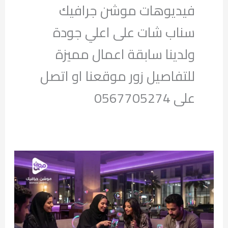
فيديوهات موشن جرافيك
سناب شات على اعلي جودة
ولدينا سابقة اعمال مميزة
للتفاصيل زور موقعنا او اتصل
على 0567705274
⁠لماذا
يفضل
جمهور
جدة
إعلانات