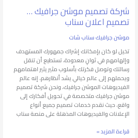
شركة تصميم موشن جرافيك …
تصميم اعلان سناب
موشن جرافيك سناب شات
تخيل لو كان بإمكانك إشراك جمهورك المستهدف
وإلهامهم في ثوانٍ معدودة، تستطيع أن تنقل
رسالتك وتوصل فكرتك بأسلوب مثير يثير اهتمامهم
ويحملهم إلى عالم خيالي يشد أنظارهم، إنه عالم
الفيديوهات الموشن جرافيك، ونحن شركة تصميم
موشن جرافيك متخصصة في تحويل أفكارك إلى
واقع، حيث نقدم خدمات تصميم جميع أنواع
الإعلانات والفيديوهات المذهلة على منصة سناب
قراءة المزيد »