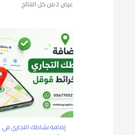
عرض ⁦2⁩ من كل النتائج
السعر
ال
الأصلي
الح
هو:
هو
1.200,00 ر.س.
0,00
إضافة نشاطك التجاري في