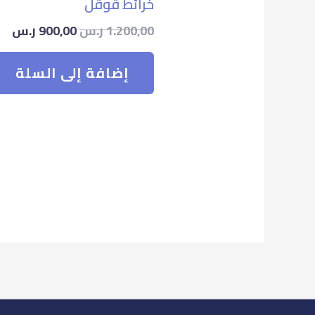
خرائط قوقل
1.200,00
ر.س
900,00
ر.س
إضافة إلى السلة