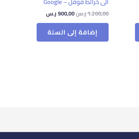
الى خرائط قوقل – Google
1.200,00
ر.س
900,00
ر.س
إضافة إلى السلة