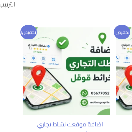
سعر
السعر
السعر
تخفيض!
تخفيض!
الي
الأصلي
الحالي
:
هو:
هو:
90 ر.س.
1.200,00 ر.س.
900,00 ر.س.
اضافة موقعك نشاط تجاري