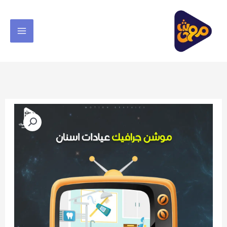
خطي
لى
لمحتوى
كمية
فيديو
موشن
جرافيك
عيادات
اسنان